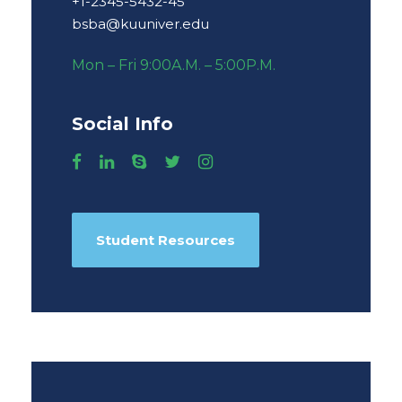
+1-2345-5432-45
bsba@kuuniver.edu
Mon – Fri 9:00A.M. – 5:00P.M.
Social Info
Student Resources