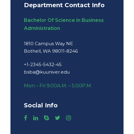
Department Contact Info
Bachelor Of Science in Business
Administration
1810 Campus Way NE
Bothell, WA 98011-8246
+1-2345-5432-45
bsba@kuuniver.edu
Mon – Fri 9:00A.M. – 5:00P.M.
Social Info