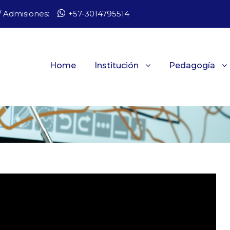
 Admisiones:
+57-3014795514
Home
Institución
Pedagogía