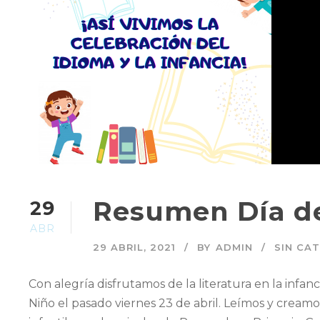
Resumen Día de
29
ABR
29 ABRIL, 2021
BY
ADMIN
SIN CA
Con alegría disfrutamos de la literatura en la infanc
Niño el pasado viernes 23 de abril. Leímos y creamos