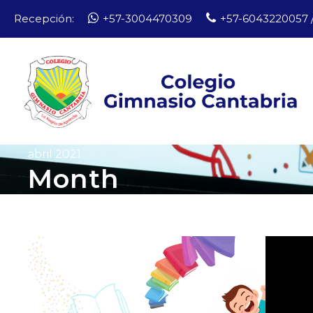
Recepción:
+57-3004470309
+57-6043220057 /
abril 2021
Month