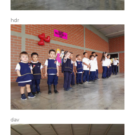
hdr
dav