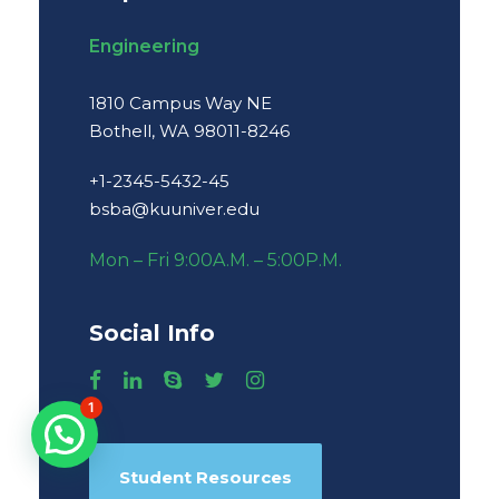
Engineering
1810 Campus Way NE
Bothell, WA 98011-8246
+1-2345-5432-45
bsba@kuuniver.edu
Mon – Fri 9:00A.M. – 5:00P.M.
Social Info
1
Student Resources