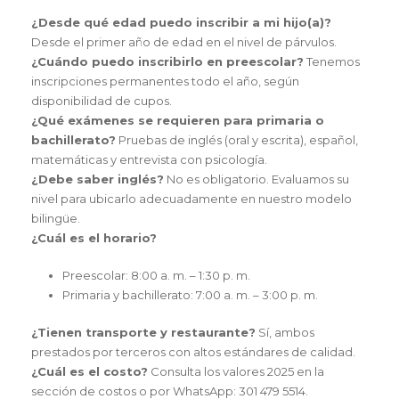
¿Desde qué edad puedo inscribir a mi hijo(a)?
Desde el primer año de edad en el nivel de párvulos.
¿Cuándo puedo inscribirlo en preescolar?
Tenemos
inscripciones permanentes todo el año, según
disponibilidad de cupos.
¿Qué exámenes se requieren para primaria o
bachillerato?
Pruebas de inglés (oral y escrita), español,
matemáticas y entrevista con psicología.
¿Debe saber inglés?
No es obligatorio. Evaluamos su
nivel para ubicarlo adecuadamente en nuestro modelo
bilingüe.
¿Cuál es el horario?
Preescolar: 8:00 a. m. – 1:30 p. m.
Primaria y bachillerato: 7:00 a. m. – 3:00 p. m.
¿Tienen transporte y restaurante?
Sí, ambos
prestados por terceros con altos estándares de calidad.
¿Cuál es el costo?
Consulta los valores 2025 en la
sección de costos o por WhatsApp: 301 479 5514.