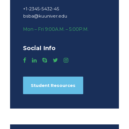
+1-2345-5432-45
bsba@kuuniver.edu
Mon – Fri 9:00A.M. – 5:00P.M.
Social Info
Student Resources