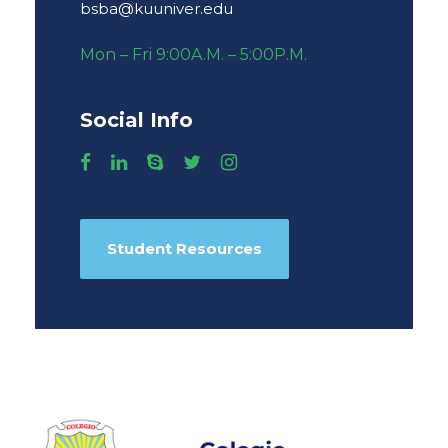
bsba@kuuniver.edu
Mon – Fri 9:00A.M. – 5:00P.M.
Social Info
Student Resources