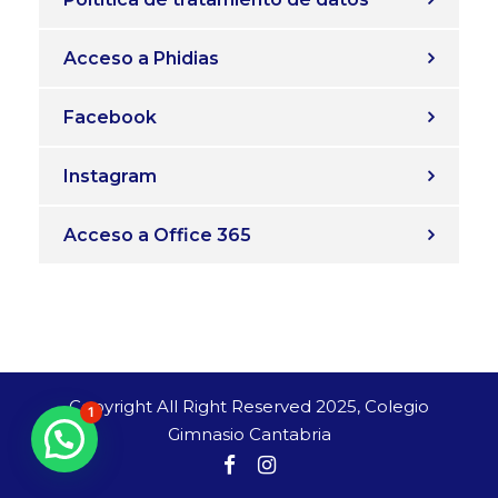
Acceso a Phidias
Facebook
Instagram
Acceso a Office 365
Copyright All Right Reserved 2025, Colegio
1
Gimnasio Cantabria