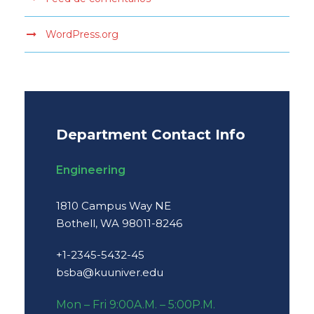
WordPress.org
Department Contact Info
Engineering
1810 Campus Way NE
Bothell, WA 98011-8246
+1-2345-5432-45
bsba@kuuniver.edu
Mon – Fri 9:00A.M. – 5:00P.M.