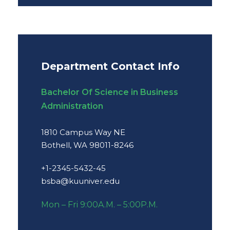
Department Contact Info
Bachelor Of Science in Business
Administration
1810 Campus Way NE
Bothell, WA 98011-8246
+1-2345-5432-45
bsba@kuuniver.edu
Mon – Fri 9:00A.M. – 5:00P.M.