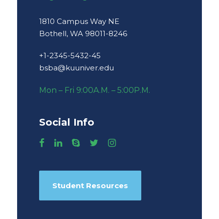
1810 Campus Way NE
Bothell, WA 98011-8246
+1-2345-5432-45
bsba@kuuniver.edu
Mon – Fri 9:00A.M. – 5:00P.M.
Social Info
Student Resources