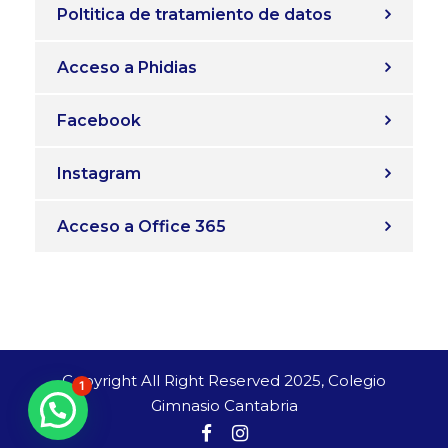
Poltitica de tratamiento de datos
Acceso a Phidias
Facebook
Instagram
Acceso a Office 365
Copyright All Right Reserved 2025, Colegio
1
Gimnasio Cantabria