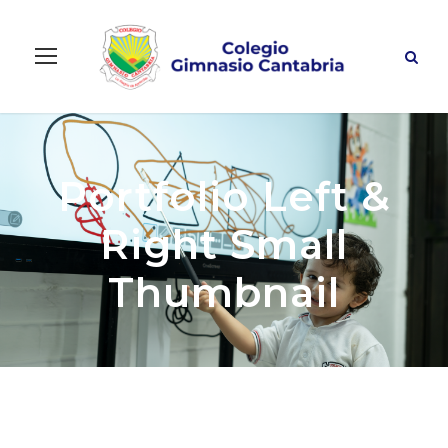
Portfolio Left &
Right Small
Thumbnail