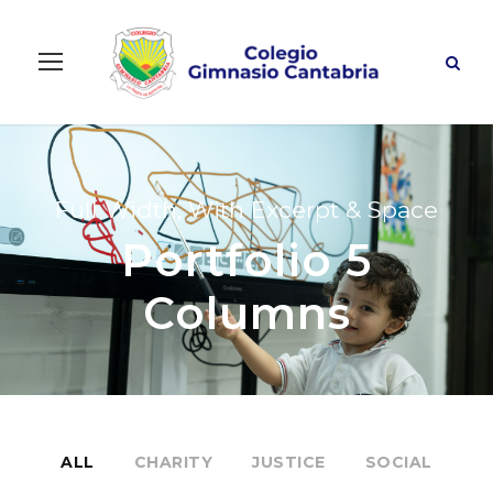
Full Width, With Excerpt & Space
Portfolio 5
Columns
ALL
CHARITY
JUSTICE
SOCIAL