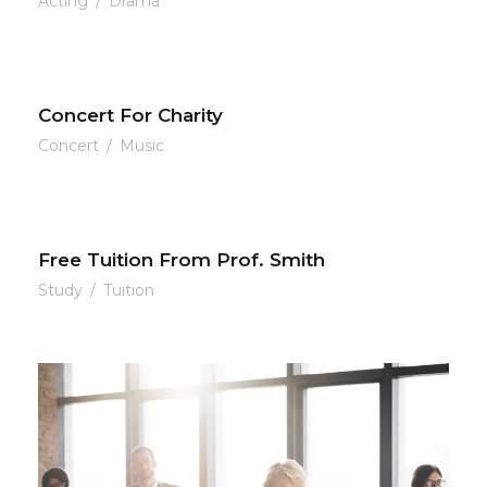
Acting
/
Drama
Concert For Charity
Concert
/
Music
Free Tuition From Prof. Smith
Study
/
Tuition