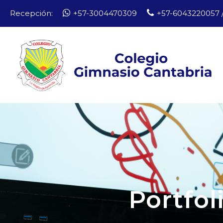
Recepción:
+57-3004470309
+57-6043220057 /
Portfo