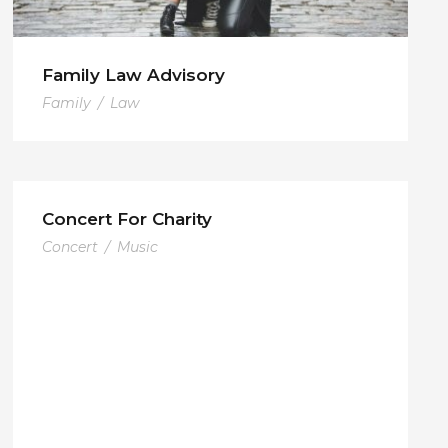
Family Law Advisory
Family
/
Law
Concert For Charity
Concert
/
Music