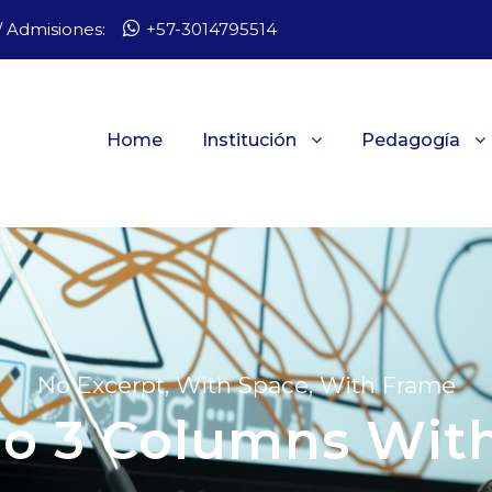
 Admisiones:
+57-3014795514
Home
Institución
Pedagogía
No Excerpt, With Space, With Frame
lio 3 Columns Wit