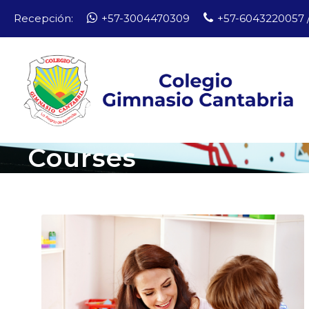
Recepción:
+57-3004470309
+57-6043220057 /
Courses