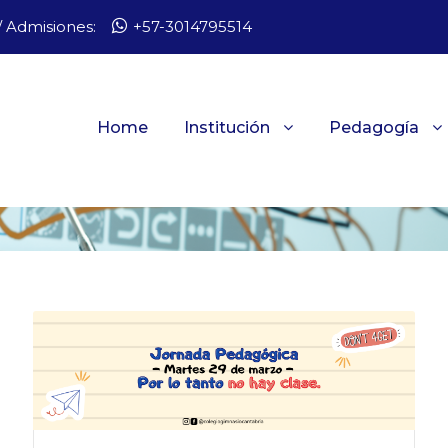
 Admisiones:
+57-3014795514
Home
Institución
Pedagogía