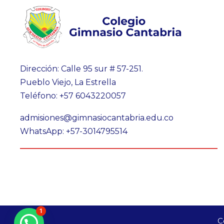
Dirección: Calle 95 sur # 57-251.
Pueblo Viejo, La Estrella
Teléfono: +57 6043220057
admisiones@gimnasiocantabria.edu.co
WhatsApp: +57-3014795514
1
C