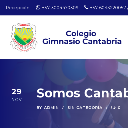
Recepción:
+57-3004470309
+57-6043220057 /
Somos Cantab
29
NOV
BY
ADMIN
SIN CATEGORÍA
0