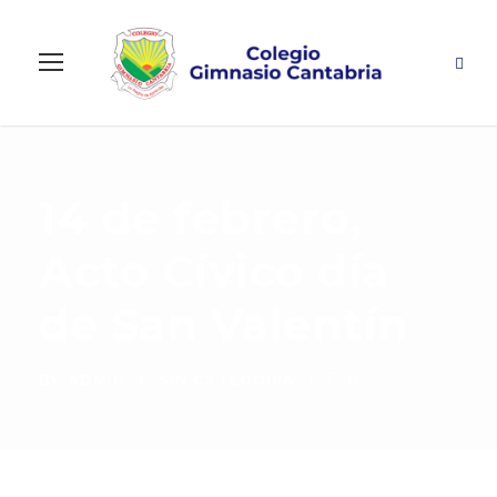
14 de febrero,
Acto Cívico día
de San Valentín
BY
ADMIN
SIN CATEGORÍA
0