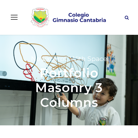
No Excerpt, With Space
Portfolio
Masonry 3
Columns