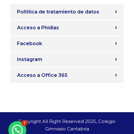
Poltitica de tratamiento de datos
Acceso a Phidias
Facebook
Instagram
Acceso a Office 365
Copyright All Right Reserved 2025, Colegio
1
Gimnasio Cantabria