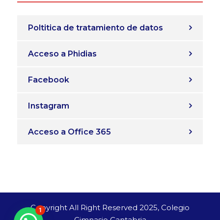
Poltitica de tratamiento de datos
Acceso a Phidias
Facebook
Instagram
Acceso a Office 365
Copyright All Right Reserved 2025, Colegio
1
Gimnasio Cantabria