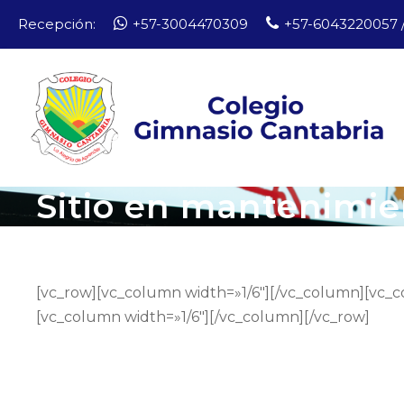
Recepción:
+57-3004470309
+57-6043220057 /
Sitio en mantenimie
[vc_row][vc_column width=»1/6″][/vc_column][vc_c
[vc_column width=»1/6″][/vc_column][/vc_row]