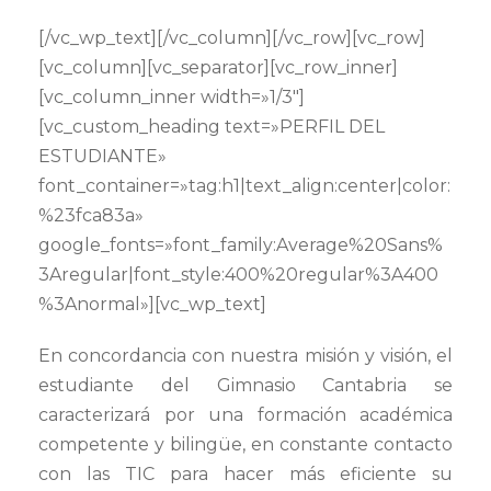
[/vc_wp_text][/vc_column][/vc_row][vc_row]
[vc_column][vc_separator][vc_row_inner]
[vc_column_inner width=»1/3″]
[vc_custom_heading text=»PERFIL DEL
ESTUDIANTE»
font_container=»tag:h1|text_align:center|color:
%23fca83a»
google_fonts=»font_family:Average%20Sans%
3Aregular|font_style:400%20regular%3A400
%3Anormal»][vc_wp_text]
En concordancia con nuestra misión y visión, el
estudiante del Gimnasio Cantabria se
caracterizará por una formación académica
competente y bilingüe, en constante contacto
con las TIC para hacer más eficiente su