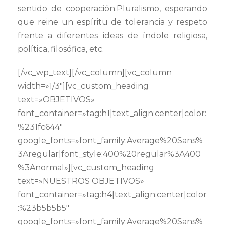
sentido de cooperación.Pluralismo, esperando
que reine un espíritu de tolerancia y respeto
frente a diferentes ideas de índole religiosa,
política, filosófica, etc.
[/vc_wp_text][/vc_column][vc_column
width=»1/3″][vc_custom_heading
text=»OBJETIVOS»
font_container=»tag:h1|text_align:center|color:
%231fc644″
google_fonts=»font_family:Average%20Sans%
3Aregular|font_style:400%20regular%3A400
%3Anormal»][vc_custom_heading
text=»NUESTROS OBJETIVOS»
font_container=»tag:h4|text_align:center|color
:%23b5b5b5″
google_fonts=»font_family:Average%20Sans%