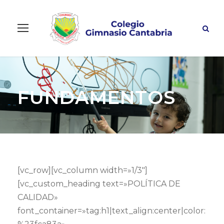
FUNDAMENTOS
[vc_row][vc_column width=»1/3″]
[vc_custom_heading text=»POLÍTICA DE
CALIDAD»
font_container=»tag:h1|text_align:center|color: