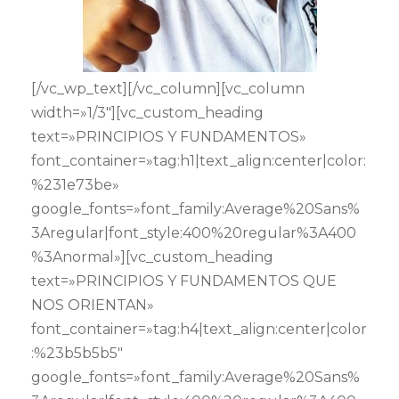
[/vc_wp_text][/vc_column][vc_column
width=»1/3″][vc_custom_heading
text=»PRINCIPIOS Y FUNDAMENTOS»
font_container=»tag:h1|text_align:center|color:
%231e73be»
google_fonts=»font_family:Average%20Sans%
3Aregular|font_style:400%20regular%3A400
%3Anormal»][vc_custom_heading
text=»PRINCIPIOS Y FUNDAMENTOS QUE
NOS ORIENTAN»
font_container=»tag:h4|text_align:center|color
:%23b5b5b5″
google_fonts=»font_family:Average%20Sans%