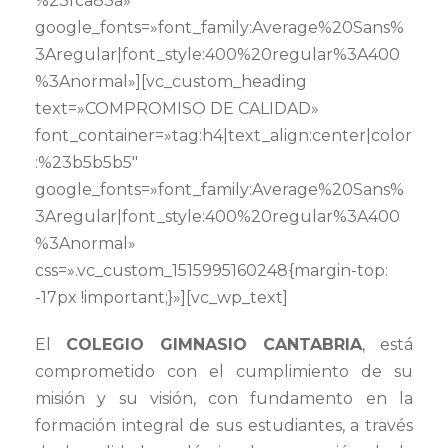
%23fca83a»
google_fonts=»font_family:Average%20Sans%
3Aregular|font_style:400%20regular%3A400
%3Anormal»][vc_custom_heading
text=»COMPROMISO DE CALIDAD»
font_container=»tag:h4|text_align:center|color
:%23b5b5b5″
google_fonts=»font_family:Average%20Sans%
3Aregular|font_style:400%20regular%3A400
%3Anormal»
css=».vc_custom_1515995160248{margin-top:
-17px !important;}»][vc_wp_text]
El
COLEGIO GIMNASIO CANTABRIA
, está
comprometido con el cumplimiento de su
misión y su visión, con fundamento en la
formación integral de sus estudiantes, a través