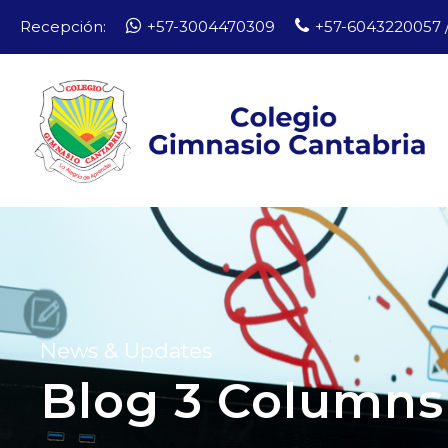
Recepción:
+57-3004470309
+57-6043220057 /
News & Updates
Blog 3 Columns