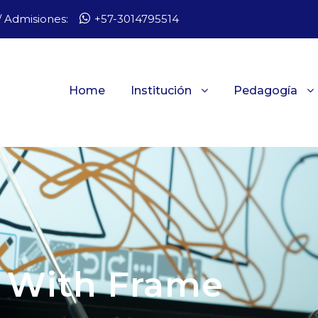
 Admisiones:
+57-3014795514
Home
Institución
Pedagogía
 With Frame